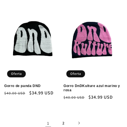
habitual
de
oferta
Oferta
Oferta
Gorro de panda DND
Gorro DnDKulture azul marino y
rosa
Precio
Precio
$34.99 USD
$40.00 USD
Precio
Precio
$34.99 USD
$40.00 USD
habitual
de
habitual
de
oferta
oferta
1
2