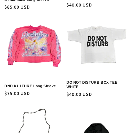
Precio
$40.00 USD
Precio
$85.00 USD
habitual
habitual
DO NOT DISTURB BOX TEE
DND KULTURE Long Sleeve
WHITE
Precio
$75.00 USD
Precio
$40.00 USD
habitual
habitual