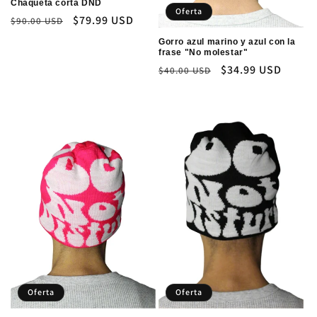
Chaqueta corta DND
Oferta
Precio
Precio
$79.99 USD
$90.00 USD
habitual
de
Gorro azul marino y azul con la
oferta
frase "No molestar"
Precio
Precio
$34.99 USD
$40.00 USD
habitual
de
oferta
Oferta
Oferta