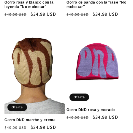
Gorro rosa y blanco con la
Gorro de panda con la frase "No
leyenda "No molestar"
molestar"
Precio
Precio
$34.99 USD
Precio
Precio
$34.99 USD
$40.00 USD
$40.00 USD
habitual
de
habitual
de
oferta
oferta
Oferta
Oferta
Gorro DND rosa y morado
Precio
Precio
$34.99 USD
$40.00 USD
Gorro DND marrón y crema
habitual
de
Precio
Precio
$34.99 USD
$40.00 USD
oferta