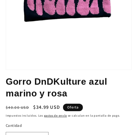
Abrir
elemento
Gorro DnDKulture azul
multimedia
1
en
marino y rosa
una
ventana
modal
Precio
Precio
$34.99 USD
$40.00 USD
Oferta
habitual
de
Impuestos incluidos. Los
gastos de envío
se calculan en la pantalla de pago.
oferta
Cantidad