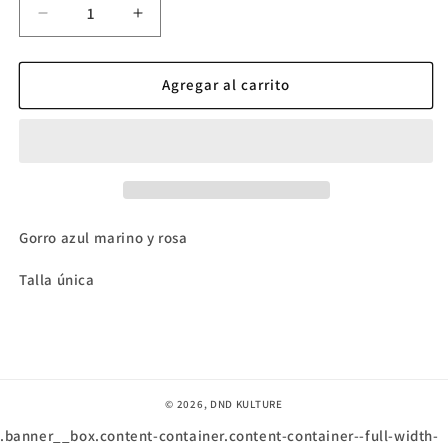
Reducir
Aumentar
cantidad
cantidad
para
para
Gorro
Gorro
Agregar al carrito
DnDKulture
DnDKulture
azul
azul
marino
marino
y
y
rosa
rosa
Gorro azul marino y rosa
Talla única
© 2026,
DND KULTURE
.banner__box.content-container.content-container--full-width-