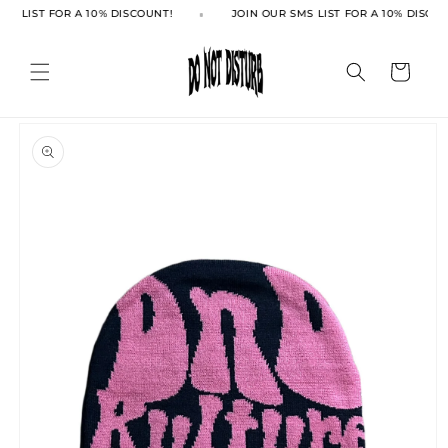
Ir
MS LIST FOR A 10% DISCOUNT!
JOIN OUR SMS LIST FOR A 10% DISCOU
directamente
al contenido
Carrito
Ir
directamente
a la
información
del producto