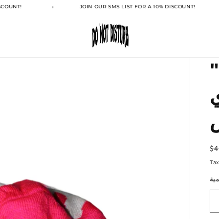
COUNT!
JOIN OUR SMS LIST FOR A 10% DISCOUNT!
"
ي
ض
ر
$4
دي
ية