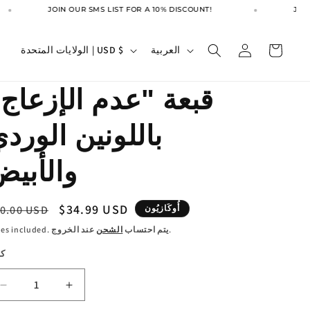
JOIN OUR SMS LIST FOR A 10% DISCOUNT!
JOIN 
تسجيل
ل
ا
العربة
العربية
الولايات المتحدة | USD $
الدخول
غ
ل
ة
ب
قبعة "عدم الإزعاج
ل
باللونين الورد
د
/
والأبي
ا
ل
سعر
$34.99 USD
السع
أُوكَازيُون
0.00 USD
م
البيع
العا
عند الخروج.
Taxes included. يتم احتساب
الشحن
ن
كم
ط
ق
زيادة
تقليل
ة
الكمية
الكمية