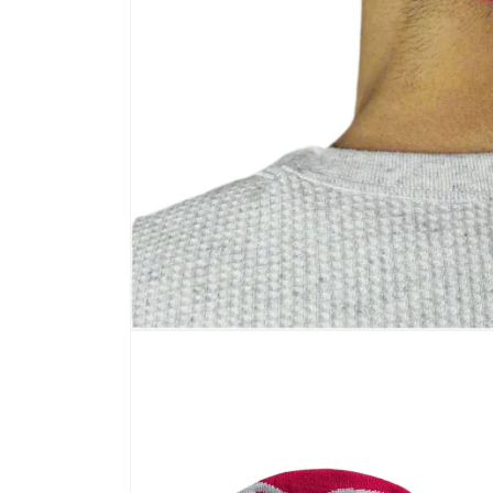
افتح
الوسائط
1
في
النافذة
المنبثقة