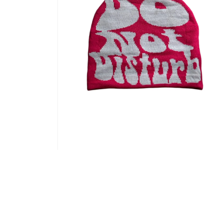
افتح
الوسائط
2
في
النافذة
المنبثقة