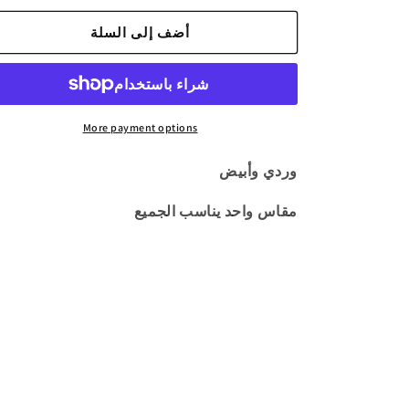
لـ
لـ
أضف إلى السلة
قبعة
قبعة
&quot;عدم
&quot;عدم
الإزعاج&quot;
الإزعاج&quot;
باللونين
باللونين
الوردي
الوردي
More payment options
والأبيض
والأبيض
وردي وأبيض
مقاس واحد يناسب الجميع