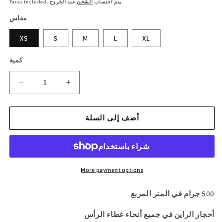
عند الخروج.
Taxes included. يتم احتساب
الشحن
مقاس
XS
S
M
L
XL
كمية
زيادة
تقليل
الكمية
الكمية
لـ
لـ
أضف إلى السلة
سترة
سترة
DND
DND
بأحجار
بأحجار
الراين
الراين
More payment options
500 جرام في المتر المربع
أحجار الراين في جميع أنحاء غطاء الرأس