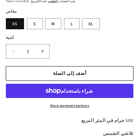
عند الخروج.
Taxes included. يتم احتساب
الشحن
مقاس
XS
S
M
L
XL
كمية
زيادة
تقليل
الكمية
الكمية
لـ
لـ
أضف إلى السلة
بنطال
بنطال
رياضي
رياضي
مفتوح
مفتوح
من
من
DND
DND
More payment options
500 جرام في المتر المربع
تلاشي الشمس