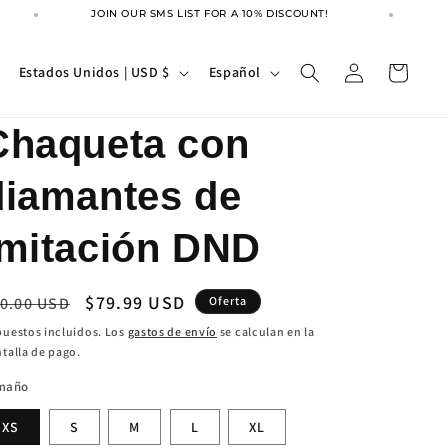
JOIN OUR SMS LIST FOR A 10% DISCOUNT!
JOI
Iniciar
P
I
Carrito
Estados Unidos | USD $
Español
sesión
a
d
í
i
Chaqueta con
s
o
diamantes de
/
m
r
a
imitación DND
e
g
ecio
Precio
$79.99 USD
0.00 USD
Oferta
i
bitual
de
uestos incluidos. Los
gastos de envío
se calculan en la
ó
talla de pago.
oferta
n
maño
XS
S
M
L
XL