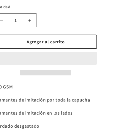
ntidad
Reducir
Aumentar
cantidad
cantidad
para
para
Chaqueta
Chaqueta
Agregar al carrito
con
con
diamantes
diamantes
de
de
imitación
imitación
DND
DND
0 GSM
amantes de imitación por toda la capucha
amantes de imitación en los lados
rdado desgastado