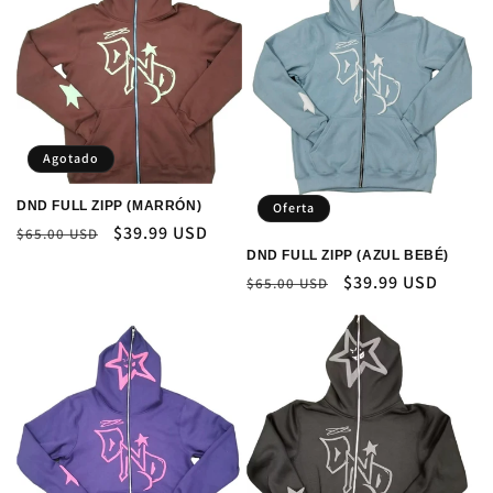
Agotado
DND FULL ZIPP (MARRÓN)
Oferta
Precio
Precio
$39.99 USD
$65.00 USD
habitual
de
DND FULL ZIPP (AZUL BEBÉ)
Precio
Precio
$39.99 USD
oferta
$65.00 USD
habitual
de
oferta