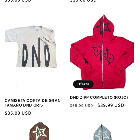
habitual
habitual
Oferta
DND ZIPP COMPLETO (ROJO)
CAMISETA CORTA DE GRAN
Precio
Precio
$39.99 USD
$65.00 USD
TAMAÑO DND GRIS
habitual
de
Precio
$35.00 USD
oferta
habitual