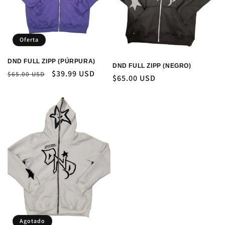
Oferta
DND FULL ZIPP (PÚRPURA)
DND FULL ZIPP (NEGRO)
Precio
Precio
$39.99 USD
$65.00 USD
Precio
$65.00 USD
habitual
de
habitual
oferta
Agotado