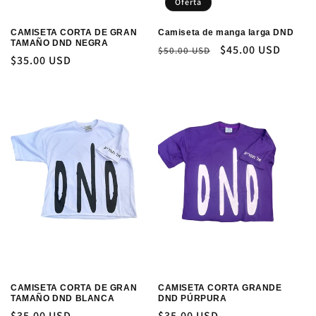
Oferta
CAMISETA CORTA DE GRAN
Camiseta de manga larga DND
TAMAÑO DND NEGRA
Precio
Precio
$45.00 USD
$50.00 USD
Precio
$35.00 USD
habitual
de
habitual
oferta
CAMISETA CORTA DE GRAN
CAMISETA CORTA GRANDE
TAMAÑO DND BLANCA
DND PÚRPURA
Precio
$35.00 USD
Precio
$35.00 USD